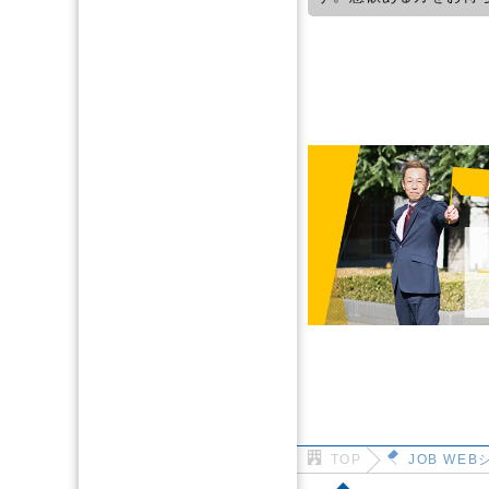
TOP
JOB WE