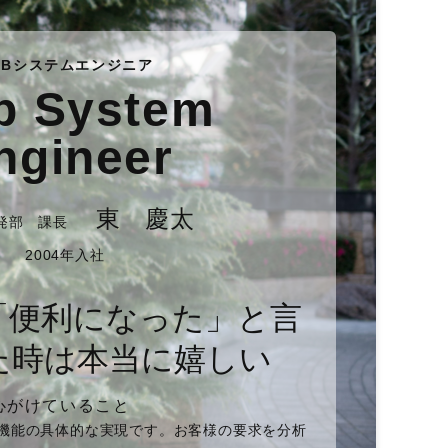
EBシステムエンジニア
b System
ngineer
東 慶太
発部 課長
2004年入社
「便利になった」と言
た時は本当に嬉しい
心がけていること
む機能の具体的な実現です。お客様の要求を分析