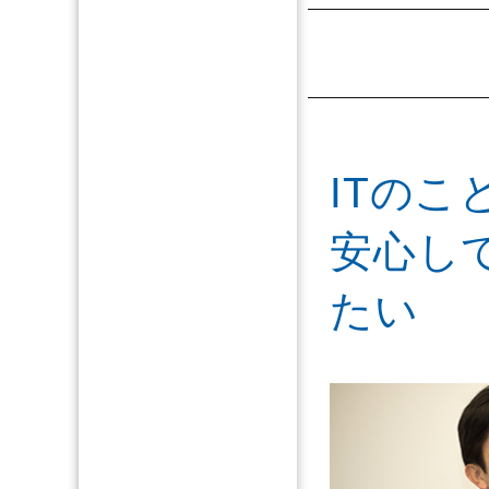
ITのこ
安心し
たい