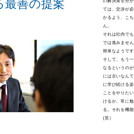
る最善の提案
の解決策を分か
ては、交渉が必
かるよう、こち
ん。
それは社内でも
では進みません
簡単なようです
そして、もう一
なるというのが
には古いなんて
に学び続ける姿
ことをやりたい
けるか。常に勉
る。それを機能
(笑）