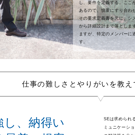
し、要件を定義する。ここ
あるので、慎重にすり合わ
その要求定義書を元に、シ
から詳細設計まで落としま
ますが、特定のメンバーに
す。
仕事の難しさとやりがいを教え
強し、納得い
SEは求められ
ミュニケーショ