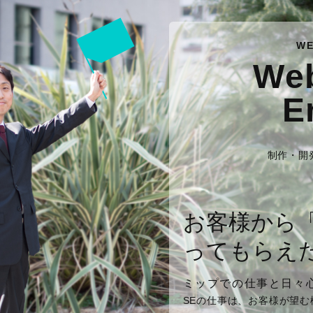
W
We
E
制作・開
お客様から
ってもらえ
ミップでの仕事と日々
SEの仕事は、お客様が望