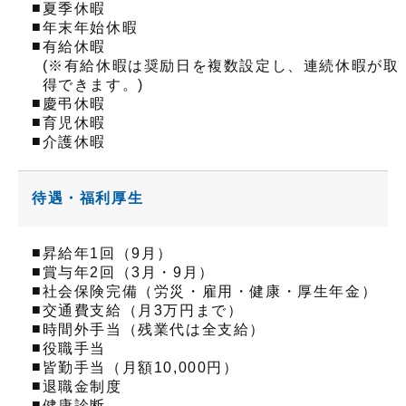
■
夏季休暇
■
年末年始休暇
■
有給休暇
(※有給休暇は奨励日を複数設定し、連続休暇が取
得できます。)
■
慶弔休暇
■
育児休暇
■
介護休暇
待遇・福利厚生
■
昇給年1回（9月）
■
賞与年2回（3月・9月）
■
社会保険完備（労災・雇用・健康・厚生年金）
■
交通費支給（月3万円まで）
■
時間外手当（残業代は全支給）
■
役職手当
■
皆勤手当（月額10,000円）
■
退職金制度
■
健康診断