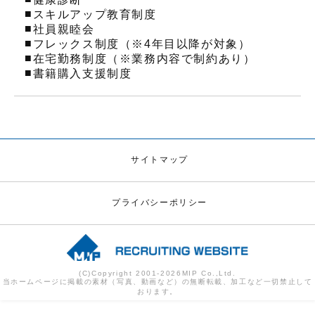
■
スキルアップ教育制度
■
社員親睦会
■
フレックス制度（※4年目以降が対象）
■
在宅勤務制度（※業務内容で制約あり）
■
書籍購入支援制度
サイトマップ
プライバシーポリシー
(C)Copyright 2001-
2026
MIP Co.,Ltd.
当ホームページに掲載の素材（写真、動画など）の無断転載、加工など一切禁止して
おります。