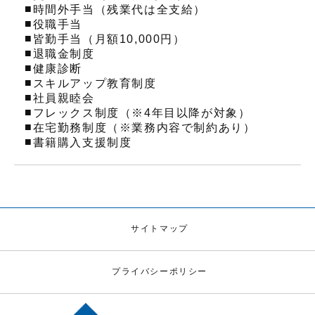
■
時間外手当（残業代は全支給）
■
役職手当
■
皆勤手当（月額10,000円）
■
退職金制度
■
健康診断
■
スキルアップ教育制度
■
社員親睦会
■
フレックス制度（※4年目以降が対象）
■
在宅勤務制度（※業務内容で制約あり）
■
書籍購入支援制度
サイトマップ
プライバシーポリシー