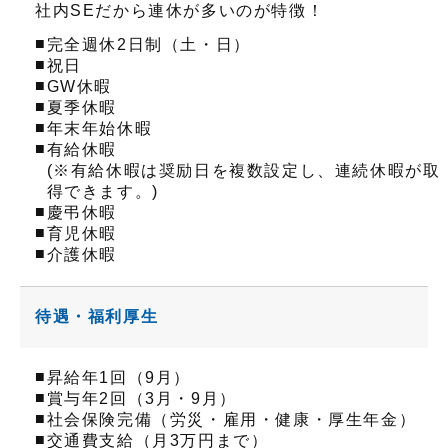
社内SEだから連休が多いのが特徴！
■
完全週休2日制（土・日）
■
祝日
■
GW休暇
■
夏季休暇
■
年末年始休暇
■
有給休暇
(※有給休暇は奨励日を複数設定し、連続休暇が取
得できます。)
■
慶弔休暇
■
育児休暇
■
介護休暇
待遇・福利厚生
■
昇給年1回（9月）
■
賞与年2回（3月・9月）
■
社会保険完備（労災・雇用・健康・厚生年金）
■
交通費支給（月3万円まで）