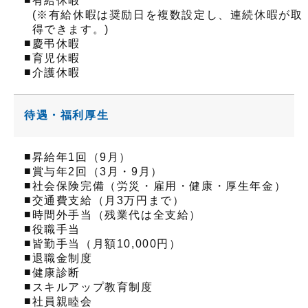
有給休暇
(※有給休暇は奨励日を複数設定し、連続休暇が取
得できます。)
■
慶弔休暇
■
育児休暇
■
介護休暇
待遇・福利厚生
■
昇給年1回（9月）
■
賞与年2回（3月・9月）
■
社会保険完備（労災・雇用・健康・厚生年金）
■
交通費支給（月3万円まで）
■
時間外手当（残業代は全支給）
■
役職手当
■
皆勤手当（月額10,000円）
■
退職金制度
■
健康診断
■
スキルアップ教育制度
■
社員親睦会